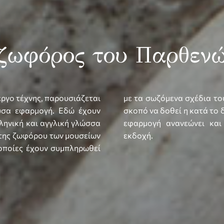
ζωφόρος του Παρθεν
ργο τέχνης, παρουσιάζεται
και του J. Stuart (1751), με
ύσα εφαρμογή. Εδώ έχουν
τερη εικόνα του συνόλου. Η
ληνική και αγγλική γλώσσα
την προηγούμενη ψηφιακή
της ζωφόρου των μουσείων
εκδοχή.
οποίες έχουν συμπληρωθεί